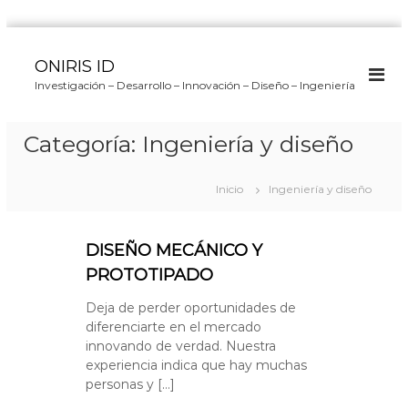
S
a
ONIRIS ID
l
Investigación – Desarrollo – Innovación – Diseño – Ingeniería
t
a
r
Categoría:
Ingeniería y diseño
a
l
c
Inicio
Ingeniería y diseño
o
n
t
DISEÑO MECÁNICO Y
e
PROTOTIPADO
n
i
Deja de perder oportunidades de
d
diferenciarte en el mercado
o
innovando de verdad. Nuestra
experiencia indica que hay muchas
personas y […]