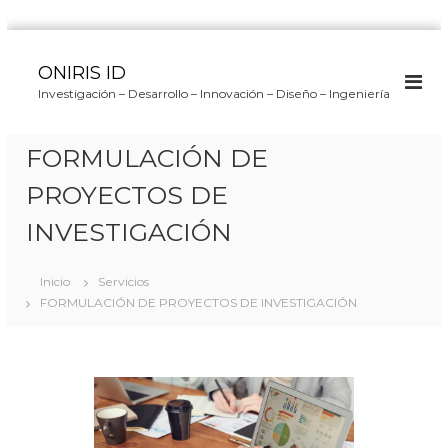
S
a
ONIRIS ID
l
Investigación – Desarrollo – Innovación – Diseño – Ingeniería
t
a
r
FORMULACIÓN DE
a
l
PROYECTOS DE
c
INVESTIGACIÓN
o
n
t
Inicio
Servicios
e
FORMULACIÓN DE PROYECTOS DE INVESTIGACIÓN
n
i
d
o