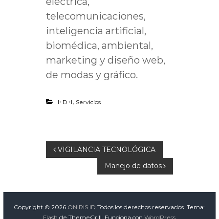
eléctrica,
telecomunicaciones,
inteligencia artificial,
biomédica, ambiental,
marketing y diseño web,
de modas y gráfico.
,
I+D+I
Servicios
N
VIGILANCIA TECNOLÓGICA
Manejo de datos
a
v
Copyright © 2026
ONIRIS ID
Todos los derechos reservados. Tema:
e
Flash
de ThemeGrill. Funciona con
WordPress