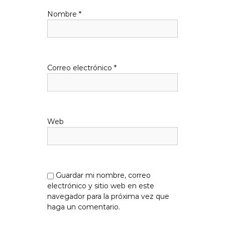
Nombre
*
e
n
t
Correo electrónico
*
r
a
Web
d
a
s
Guardar mi nombre, correo
electrónico y sitio web en este
navegador para la próxima vez que
haga un comentario.