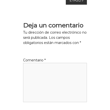
EYA3D
v
e
Deja un comentario
g
Tu dirección de correo electrónico no
será publicada.
Los campos
a
obligatorios están marcados con
*
c
Comentario
*
i
ó
n
d
e