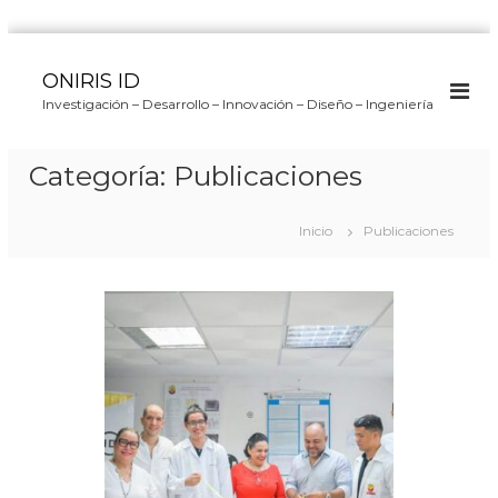
S
a
ONIRIS ID
l
Investigación – Desarrollo – Innovación – Diseño – Ingeniería
t
a
r
Categoría:
Publicaciones
a
l
c
Inicio
Publicaciones
o
n
t
e
n
i
d
o