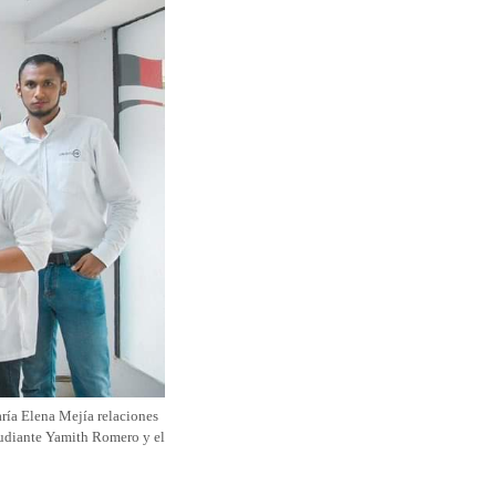
aría Elena Mejía relaciones
studiante Yamith Romero y el