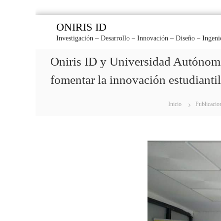
S
ONIRIS ID
a
Investigación – Desarrollo – Innovación – Diseño – Ingeni
l
t
Oniris ID y Universidad Autónoma
a
r
fomentar la innovación estudianti
a
l
c
Inicio
Publicacio
o
n
t
e
n
i
d
o