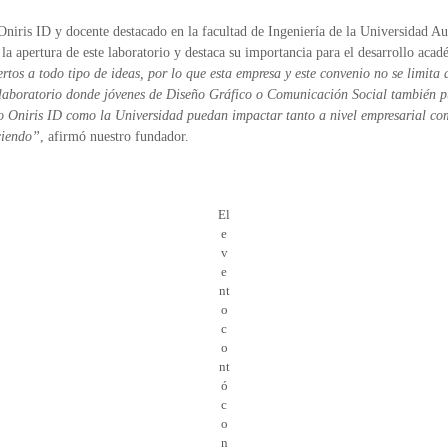
Oniris ID y docente destacado en la facultad de Ingeniería de la Universidad A
a apertura de este laboratorio y destaca su importancia para el desarrollo acad
tos a todo tipo de ideas, por lo que esta empresa y este convenio no se limita 
n laboratorio donde jóvenes de Diseño Gráfico o Comunicación Social también p
to Oniris ID como la Universidad puedan impactar tanto a nivel empresarial com
ciendo”
, afirmó nuestro fundador.
El
e
v
e
nt
o
c
o
nt
ó
c
o
n