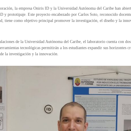
ración, la empresa Oniris ID y la Universidad Autónoma del Caribe han abierto
3D y prototipaje. Este proyecto encabezado por Carlos Soto, reconocido docente
ad, tiene como objetivo principal promover la investigación, el diseño y la inno
talaciones de la Universidad Autónoma del Caribe, el laboratorio cuenta con do
erramientas tecnológicas permitirán a los estudiantes expandir sus horizontes c
de la investigación y la innovación.